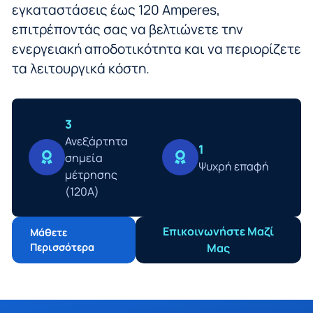
εγκαταστάσεις έως 120 Amperes,
επιτρέποντάς σας να βελτιώνετε την
ενεργειακή αποδοτικότητα και να περιορίζετε
τα λειτουργικά κόστη.
3
Ανεξάρτητα
1
σημεία
Ψυχρή επαφή
μέτρησης
(120Α)
Επικοινωνήστε Μαζί
Μάθετε
Περισσότερα
Μας