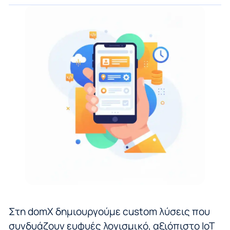
Στη domX δημιουργούμε custom λύσεις που
συνδυάζουν ευφυές λογισμικό, αξιόπιστο IoT