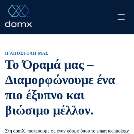
Μετάβαση
σε
περιεχόμενο
Η ΑΠΟΣΤΟΛΗ ΜΑΣ
Το Όραμά μας –
Διαμορφώνουμε ένα
πιο έξυπνο και
βιώσιμο μέλλον.
Στη domX, πιστεύουμε σε έναν κόσμο όπου το smart technology